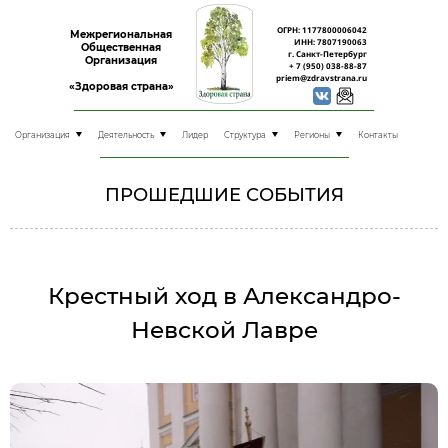
ОГРН: 1177800006042
Межрегиональная
ИНН: 7807190063
Общественная
г. Санкт-Петербург
Организация
+ 7 (950) 038-88-87
priem@zdravstrana.ru
«Здоровая страна»
Организация
Деятельность
Лидер
Структура
Регионы
Контакты
ПРОШЕДШИЕ СОБЫТИЯ
Крестный ход в Александро-
Невской Лавре