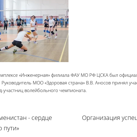
комплексе «Инженерная» филиала ФАУ МО РФ ЦСКА был официа
Руководитель МОО «Здоровая страна» В.В. Аносов принял учас
д-участниц волейбольного чемпионата.
менистан - сердце
Организация успе
 пути»