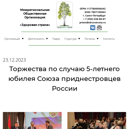
ОГРН: 1177800006042
Межрегиональная
ИНН: 7807190063
Общественная
г. Санкт-Петербург
Организация
+ 7 (950) 038-88-87
priem@zdravstrana.ru
«Здоровая страна»
Организация
Деятельность
Лидер
Структура
Регионы
Контакты
23.12.2023
Торжества по случаю 5-летнего
юбилея Союза приднестровцев
России