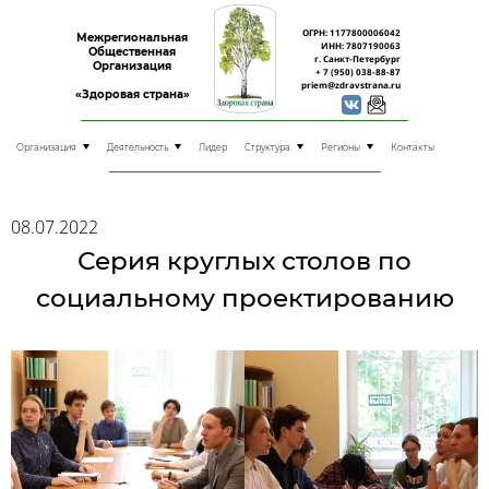
ОГРН: 1177800006042
Межрегиональная
ИНН: 7807190063
Общественная
г. Санкт-Петербург
Организация
+ 7 (950) 038-88-87
priem@zdravstrana.ru
«Здоровая страна»
Организация
Деятельность
Лидер
Структура
Регионы
Контакты
08.07.2022
Серия круглых столов по
социальному проектированию