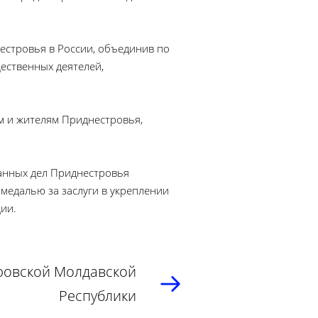
стровья в России, объединив по
ественных деятелей,
м и жителям Приднестровья,
анных дел Приднестровья
медалью за заслуги в укреплении
ии.
ровской Молдавской
Республики