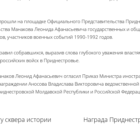
прошли на площадке Официального Представительства Придне
ства Манакова Леонида Афанасьевича государственных и общ
ов, участников военных событий 1990-1992 годов.
равил собравшихся, выразив слова глубокого уважения властя
оссийских войск в Приднестровье.
анаков Леонид Афанасьевич огласил Приказ Министра иностр
награждении Аносова Владислава Викторовича ведомственной 
иднестровской Молдавской Республики и Российской Федерац
у сквера истории
Награда Приднест