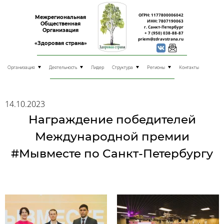
ОГРН: 1177800006042
Межрегиональная
ИНН: 7807190063
Общественная
г. Санкт-Петербург
Организация
+ 7 (950) 038-88-87
priem@zdravstrana.ru
«Здоровая страна»
Организация
Деятельность
Лидер
Структура
Регионы
Контакты
14.10.2023
Награждение победителей
Международной премии
#Мывместе по Санкт-Петербургу