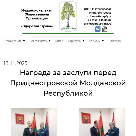
ОГРН: 1177800006042
Межрегиональная
ИНН: 7807190063
Общественная
г. Санкт-Петербург
Организация
+ 7 (950) 038-88-87
priem@zdravstrana.ru
«Здоровая страна»
Организация
Деятельность
Лидер
Структура
Регионы
Контакты
13.11.2025
Награда за заслуги перед
Приднестровской Молдавской
Республикой