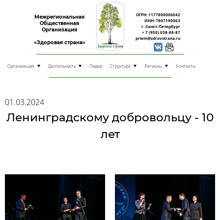
ОГРН: 1177800006042
Межрегиональная
ИНН: 7807190063
Общественная
г. Санкт-Петербург
Организация
+ 7 (950) 038-88-87
priem@zdravstrana.ru
«Здоровая страна»
Организация
Деятельность
Лидер
Структура
Регионы
Контакты
01.03.2024
Ленинградскому добровольцу - 10
лет