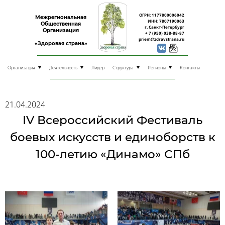
ОГРН: 1177800006042
Межрегиональная
ИНН: 7807190063
Общественная
г. Санкт-Петербург
Организация
+ 7 (950) 038-88-87
priem@zdravstrana.ru
«Здоровая страна»
Организация
Деятельность
Лидер
Структура
Регионы
Контакты
21.04.2024
IV Всероссийский Фестиваль
боевых искусств и единоборств к
100-летию «Динамо» СПб