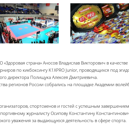
О «Здоровая страна» Аносов Владислав Викторович в качестве 
рниров по кикбоксингу K1XPRO Junior, проводящихся под эги
ого директора Полищука Алексея Дмитриевича.
тва регионов России собрались на площадке Академии волей
рганизаторов, спортсменов и гостей с успешным завершением
 спортивному журналисту Осипову Константину Константинови
бокого уважения за выдающуюся деятельность в сфере спорта.