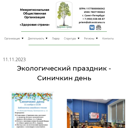
ОГРН: 1177800006042
Межрегиональная
ИНН: 7807190063
Общественная
г. Санкт-Петербург
Организация
+ 7 (950) 038-88-87
priem@zdravstrana.ru
«Здоровая страна»
Организация
Деятельность
Лидер
Структура
Регионы
Контакты
11.11.2023
Экологический праздник -
Синичкин день